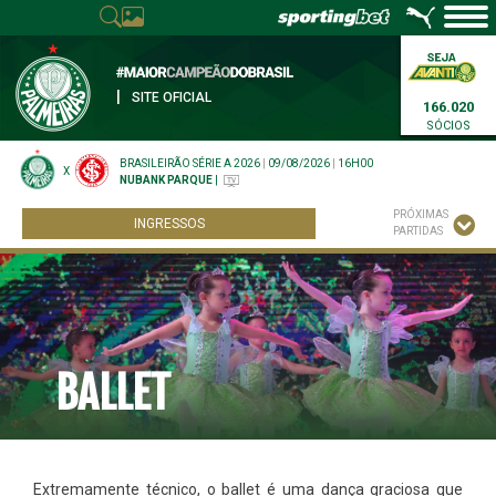
|
SITE OFICIAL
166.020
SÓCIOS
BRASILEIRÃO SÉRIE A 2026
|
09/08/2026
|
16H00
X
NUBANK PARQUE
|
PRÓXIMAS
INGRESSOS
PARTIDAS
BALLET
Extremamente técnico, o ballet é uma dança graciosa que