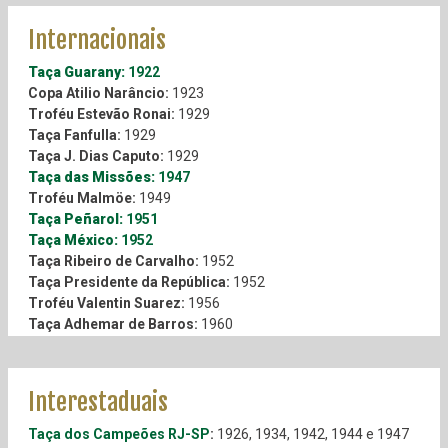
Internacionais
Taça Guarany:
1922
Copa Atilio Narâncio:
1923
Troféu Estevão Ronai:
1929
Taça Fanfulla:
1929
Taça J. Dias Caputo:
1929
Taça das Missões:
1947
Troféu Malmöe:
1949
Taça Peñarol:
1951
Taça México:
1952
Taça Ribeiro de Carvalho:
1952
Taça Presidente da República:
1952
Troféu Valentin Suarez:
1956
Taça Adhemar de Barros:
1960
Festival Feira de Manizales:
1962
Troféu João Mendonça Falcão:
1962
Taça Saprissa:
1964
Interestaduais
Taça Independência Brasil-Uruguai:
1965
Copa Brasil-Japão:
1967
Taça dos Campeões RJ-SP
:
1926, 1934, 1942, 1944 e 1947