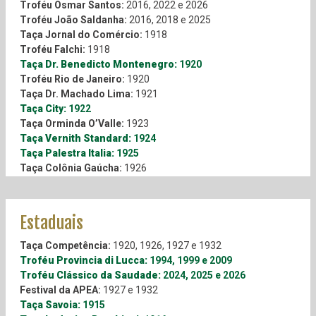
Troféu Cidade de Barcelona:
1969
Troféu Osmar Santos:
2016, 2022 e 2026
Taça Centenário da Imigração Italiana:
1975
Troféu João Saldanha:
2016, 2018 e 2025
Taça Osaka:
1975
Taça Jornal do Comércio:
1918
Troféu Ademir da Guia:
1982
Troféu Falchi:
1918
Troféu Cidade de Lima:
1985
Taça Dr. Benedicto Montenegro:
1920
Troféu Caja de Ahorros de Asturias (Espanha):
1989
Troféu Rio de Janeiro:
1920
Troféu América:
1991
Taça Dr. Machado Lima:
1921
Taça Bombril:
1992
Taça City:
1922
Taça Reggiana:
1993
Taça Orminda O’Valle:
1923
Troféu Lev Yashin:
1994
Taça Vernith Standard:
1924
Taça Internacional do Japão:
1994
Taça Palestra Italia:
1925
Taça Nagoya:
1994
Taça Colônia Gaúcha:
1926
Taça Jinan:
1996
Taça Fiat:
1926
Taça Chengdu:
1996
Taça Sul América:
1927
Taça Dalian:
1996
Taça Flamengo:
1929
Estaduais
Taça da Amizade-Copa Reebok:
1997
Taça Conde Francisco Matarazzo:
1929
Troféu Julinho Botelho l DirecTV
: 2014
Taça A.A. das Palmeiras:
1930
Taça Competência:
1920, 1926, 1927 e 1932
Troféu Lineu Prestes:
1930
Troféu Provincia di Lucca:
1994, 1999 e 2009
Taça Palestra Italia:
1933
Troféu Clássico da Saudade:
2024, 2025 e 2026
Taça ANEA:
1933
Festival da APEA:
1927 e 1932
Taça Revanche:
1934
Taça Savoia:
1915