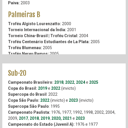
Paiva:
2003
Taça Aniversário de São Manuel:
1957
Taça Colonia Italiana (Sudan):
1918
Troféu Jornal dos Sports:
1961
Taça de Prata:
1918
Palmeiras B
Taça Rio Grande do Sul:
1965
Taça Cruz Vermelha:
1918
Taça Cidade de Curitiba:
1966
Troféu Associação dos Cronistas Sportivos:
1918
Troféu Algisto Lourenzatto:
2000
Taça Julio Botelho:
1967
Taça Confraternização dos Povos:
1919
Torneio Internacional da Índia:
2001
Taça Apucarana:
1967
Taça Circolo Italiano Uniti:
1919
Torneio China-Brasil | Troféu Cristal:
2004
Taça Governo do Estado de Goiás:
1973
Taça Castelões:
1919
Troféu Centenário Estudiantes de La Plata:
2005
Taça Cidade de Goiânia:
1975
Taça Falci:
1919
Troféu Blumenau:
2005
Taça Estádio Paulista:
1919
Troféu Nereu Ramos:
2005
Taça Beirute:
1919
Torneio Internacional de Bellinzona:
2007
Taça Gabrielle D’Annunzio:
1919
Troféu Cidade de Taiyuan:
2011
Sub-20
Troféu Comércio de São Carlos:
1919
Segundo Quadro
Taça Montenegro:
1919
Campeonato Brasileiro:
2018
,
2022
,
2024
e
2025
Taça Henrique Mortari:
1919
Campeonato Paulista:
1917, 1919, 1920, 1922, 1923, 1926
Copa do Brasil:
2019
e
2022
(invicto)
Taça Cruz Vermelha Brasileira:
1919
(extra), 1927, 1928, 1929, 1930, 1931, 1932, 1934 e 1938
Supercopa do Brasil
: 2022
Taça Olavo Bilac:
1919
(extra)
Copa São Paulo:
2022
(invicto) e
2023
(invicto)
Taça Pinoni:
1919
Supercopa São Paulo
: 1995
Taça Piero Roggieri:
1920
Amador
Campeonato Paulista:
1976, 1977, 1992, 1998, 2002, 2004,
Taça Holmberg Bech:
1920
2009,
2017
,
2018
,
2019
,
2020,
2021
e
2023
Taça São Paulo Sportivo:
Divisão Extra da Federação Paulista de Futebol:
1920
1943,
Campeonato do Estado (Juvenil A):
1976 e 1977
Taça Mendicidade:
1944, 1945, 1947, 1948 e 1959
1920