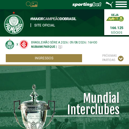
|
SITE OFICIAL
166.125
SÓCIOS
BRASILEIRÃO SÉRIE A 2026
|
09/08/2026
|
16H00
X
NUBANK PARQUE
|
PRÓXIMAS
INGRESSOS
PARTIDAS
Mundial
Interclubes