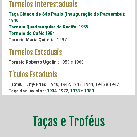
Torneios Interestaduais
Taça Cidade de São Paulo (Inauguração do Pacaembu):
1940
Torneio Quadrangular do Recife:
1955
Torneio do Café:
1984
Torneio Maria Quitéria:
1997
Torneios Estaduais
Torneio Roberto Ugolini:
1959 e 1960
Títulos Estaduais
Troféu Tuffy-Fried:
1940, 1942, 1943, 1944, 1945 e 1947
Taça dos Invictos:
1934
,
1972
,
1973
e
1989
Taça Piratininga:
1963, 1965 e 1966
Troféu Fair Play FPF:
1996, 2004 e 2007
Taça Ballor:
1926 e 1927
Taça A Gazeta Esportiva:
Taças e Troféus
1947 e 1979
Troféu Campeoníssimo:
1942
Troféu José Maria Marin:
1987
Troféu Athiê Jorge Couri:
1993