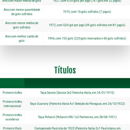
Ano com maior média de gols
1927, com 4,59 gols por jogo (147 gols em 32 jogos)
Ano com menor quantidade
1915, com 16 gols sofridos (7 jogos)
de gols sofridos
Ano com menor média de
1972, com 0,54 gol por jogo (44 gols sofridos em 81 jogos)
gols sofridos
Ano com melhor saldo de
1996, com 155 gols (220 gols marcados e 65 gols sofridos)
gols
Títulos
Primeiro troféu
Taça Savoia (Savoia 0x2 Palestra Italia, em 24/01/1915)
Primeiro troféu
Taça Guarany (Palestra Italia 4x1 Seleção do Paraguai, em 26/10/1922)
internacional
Primeiro troféu
Taça Peñarol (Peñarol-URU 1x2 Palmeiras, em 28/04/1951)
no exterior
Primeiro título
Campeonato Paulista de 1920 (Palestra Italia 2x1 Paulistano, em