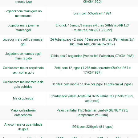
mesmo jogo
08/08/1920)
Jogador com mais gols no
Evair, com 53 gols em 1994
mesmo ano
Jogador mais jovem a
Endrick, 16 anos, 3 meses e 4 dias (Athletico-PR 1x3
marcar gol
Palmeiras, em 25/10/2022)
Jogador mais velho a marcar
Zé Roberto, aos 42 anos, 10 meses e 18 dias (Palmeiras 3x1
gol
Tucuman-ARG, em 24/05/2017)
Jogador que marcou o gol
Gildo, aos 9 segundos (Vasco 1x4 Palmeiras, 07/03/1965)
mais rápido
Goleiro com maior sequência
Zetti, com 12 jogos (1.238 minutos entre 08/04/1987 e
sem sofrer gols
17/05/1987)
Goleiro com melhor média de
Benítez, com média de 0,54 por jogo (13 gols em 24 jogos)
gols sofridos
Combinado Vale D´Aosta-ITA 0x15 Palmeiras (15/07/1999,
Maior goleada
amistoso)
Maior goleada em
Palestra Italia 11x0 Internacional-SP (08/08/1920,
campeonato
Campeonato Paulista)
Ano com maior quantidade
1996, com 220 gols (81 jogos)
de gols