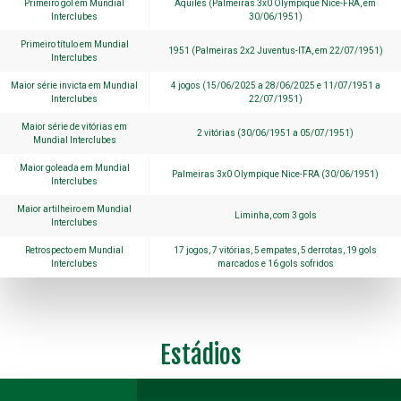
Primeiro gol em Mundial
Aquiles (Palmeiras 3x0 Olympique Nice-FRA, em
Interclubes
30/06/1951)
Primeiro título em Mundial
1951 (Palmeiras 2x2 Juventus-ITA, em 22/07/1951)
Interclubes
Maior série invicta em Mundial
4 jogos (15/06/2025 a 28/06/2025 e 11/07/1951 a
Interclubes
22/07/1951)
Maior série de vitórias em
2 vitórias (30/06/1951 a 05/07/1951)
Mundial Interclubes
Maior goleada em Mundial
Palmeiras 3x0 Olympique Nice-FRA (30/06/1951)
Interclubes
Maior artilheiro em Mundial
Liminha, com 3 gols
Interclubes
Retrospecto em Mundial
17 jogos, 7 vitórias, 5 empates, 5 derrotas, 19 gols
Interclubes
marcados e 16 gols sofridos
Estádios