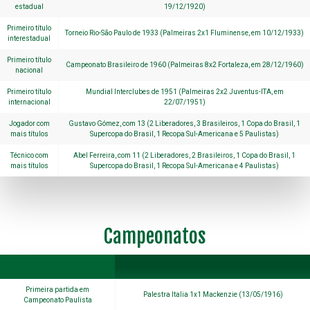
estadual
19/12/1920)
Primeiro título
Torneio Rio-São Paulo de 1933 (Palmeiras 2x1 Fluminense, em 10/12/1933)
interestadual
Primeiro título
Campeonato Brasileiro de 1960 (Palmeiras 8x2 Fortaleza, em 28/12/1960)
nacional
Primeiro título
Mundial Interclubes de 1951 (Palmeiras 2x2 Juventus-ITA, em
internacional
22/07/1951)
Jogador com
Gustavo Gómez, com 13 (2 Liberadores, 3 Brasileiros, 1 Copa do Brasil, 1
mais títulos
Supercopa do Brasil, 1 Recopa Sul-Americana e 5 Paulistas)
Técnico com
Abel Ferreira, com 11 (2 Liberadores, 2 Brasileiros, 1 Copa do Brasil, 1
mais títulos
Supercopa do Brasil, 1 Recopa Sul-Americana e 4 Paulistas)
Campeonatos
Primeira partida em
Palestra Italia 1x1 Mackenzie (13/05/1916)
Campeonato Paulista