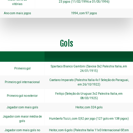
23 jogos (11/02/1996 a 01/05/1996)
vitórias
Ano com mais jogos
1994, com 97 jogos
Gols
Spartaco Bianco Gambini (Savoia 0x2 Palestra Italia, em
Primeiro gol
24/01/1915)
Caetano Imparato (Palestra Italia 4x1 Seleção do Paraguai,
Primeiro gol internacional
em 26/10/1922)
Feitiço (Seleção do Uruguai 3x2 Palestra Italia, em
Primeiro gol no exterior
08/03/1925)
Jogador com mais gols
Heitor, com 324 gols
Jogador com maior média de
Humberto Tozzi, com 0,92 por jogo (127 gols em 138 jogos)
gols
Jogador com mais gols no
Heitor, com 6 gols (Palestra Italia 11x0 Internacional-SP, em