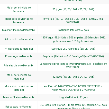
em 08/12/1940)
Maior série invicta no
25 jogos (18/03/1961 a 25/02/1962)
Pacaembu
Maior série de vitórias no
8 vitórias (13/10/1963 a 21/03/1964 e 16/08/2018 a
Pacaembu
18/05/2019)
Maior artilheiro no Pacaembu
Rodrigues Tatu, com 57 gols
1138 jogos, 582 vitórias, 306 empates, 250 derrotas, 2082
Retrospecto no Pacaembu
gols marcados e 1319 gols sofridos
Primeiro jogo no Morumbi
São Paulo 0x0 Palmeiras (20/08/1961)
Primeiro gol no Morumbi
Zequinha (Palmeiras 5x0 Botafogo-SP, em 25/07/1964)
Campeonato Brasileiro de 1969 (Palmeiras 3x1 Botafogo, em
Primeiro título no Morumbi
07/12/1969)
Maior série invicta no
12 jogos (30/08/1964 a 04/12/1968)
Morumbi
Maior série de vitórias no
4 vitórias (11/05/1969 a 22/11/1969, 03/02/1983 a
Morumbi
17/03/1983 e 30/05/1998 a 27/02/1998)
Maior artilheiro no Morumbi
Jorginho Putinatti, 21 gols
362 jogos, 124 vitórias, 118 empates, 120 derrotas, 459 gols
Retrospecto no Morumbi
marcados e 429 gols sofridos