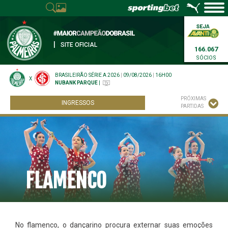
|
SITE OFICIAL
166.067
SÓCIOS
BRASILEIRÃO SÉRIE A 2026
|
09/08/2026
|
16H00
X
NUBANK PARQUE
|
PRÓXIMAS
INGRESSOS
PARTIDAS
FLAMENCO
No flamenco, o dançarino procura externar suas emoções