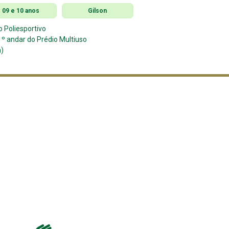
09 e 10 anos
Gilson
o Poliesportivo
º andar do Prédio Multiuso
a)