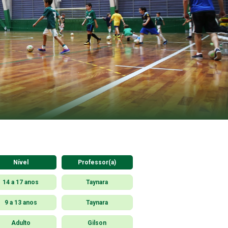
Nível
Professor(a)
14 a 17 anos
Taynara
9 a 13 anos
Taynara
Adulto
Gilson