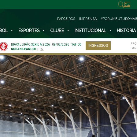
PARCEIROS
IMPRENSA
#PORUMFUTUROMAI
BOL
ESPORTES
CLUBE
INSTITUCIONAL
HISTÓRIA
PRÓ
BRASILEIRÃO SÉRIE A 2026
|
09/08/2026
|
16H00
INGRESSOS
PAR
NUBANK PARQUE
|