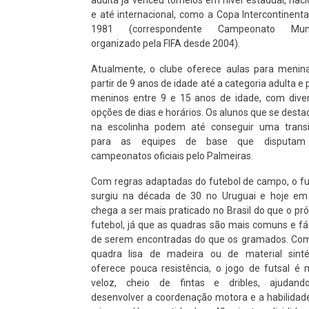
adulta já venceu torneios em nível estadual, naci
e até internacional, como a Copa Intercontinenta
1981 (correspondente Campeonato Mund
organizado pela FIFA desde 2004).
Atualmente, o clube oferece aulas para menin
partir de 9 anos de idade até a categoria adulta e 
meninos entre 9 e 15 anos de idade, com dive
opções de dias e horários. Os alunos que se dest
na escolinha podem até conseguir uma trans
para as equipes de base que disputam
campeonatos oficiais pelo Palmeiras.
Com regras adaptadas do futebol de campo, o fu
surgiu na década de 30 no Uruguai e hoje em
chega a ser mais praticado no Brasil do que o pró
futebol, já que as quadras são mais comuns e fá
de serem encontradas do que os gramados. Co
quadra lisa de madeira ou de material sinté
oferece pouca resistência, o jogo de futsal é 
veloz, cheio de fintas e dribles, ajudan
desenvolver a coordenação motora e a habilidad