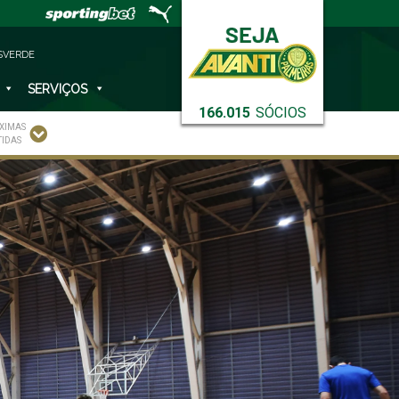
SVERDE
SERVIÇOS
166.015
SÓCIOS
XIMAS
TIDAS