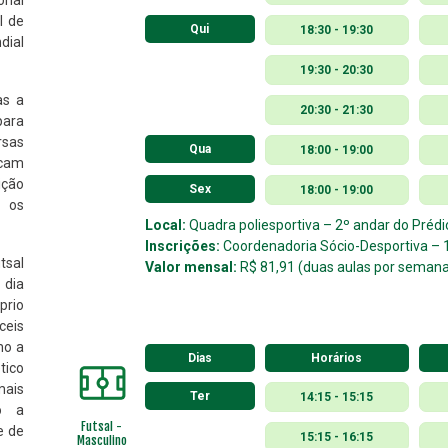
onal
l de
Qui
18:30 - 19:30
ial
19:30 - 20:30
as a
20:30 - 21:30
para
rsas
Qua
18:00 - 19:00
acam
ição
Sex
18:00 - 19:00
 os
Local:
Quadra poliesportiva – 2º andar do Prédi
Inscrições:
Coordenadoria Sócio-Desportiva – 1
tsal
Valor mensal:
R$ 81,91 (duas aulas por seman
 dia
prio
ceis
mo a
Dias
Horários
tico
mais
Ter
14:15 - 15:15
do a
Futsal -
e de
15:15 - 16:15
Masculino