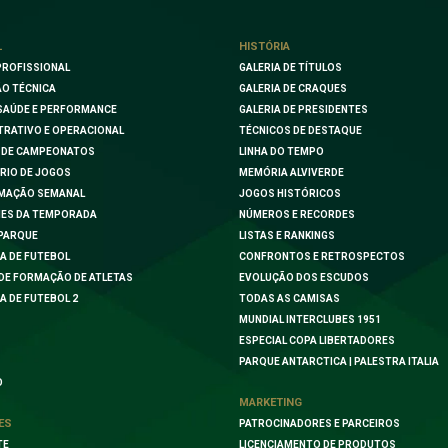
L
HISTÓRIA
PROFISSIONAL
GALERIA DE TÍTULOS
O TÉCNICA
GALERIA DE CRAQUES
SAÚDE E PERFORMANCE
GALERIA DE PRESIDENTES
TRATIVO E OPERACIONAL
TÉCNICOS DE DESTAQUE
 DE CAMPEONATOS
LINHA DO TEMPO
RIO DE JOGOS
MEMÓRIA ALVIVERDE
MAÇÃO SEMANAL
JOGOS HISTÓRICOS
ES DA TEMPORADA
NÚMEROS E RECORDES
PARQUE
LISTAS E RANKINGS
A DE FUTEBOL
CONFRONTOS E RETROSPECTOS
DE FORMAÇÃO DE ATLETAS
EVOLUÇÃO DOS ESCUDOS
A DE FUTEBOL 2
TODAS AS CAMISAS
MUNDIAL INTERCLUBES 1951
ESPECIAL COPA LIBERTADORES
PARQUE ANTARCTICA | PALESTRA ITALIA
O
MARKETING
ES
PATROCINADORES E PARCEIROS
TE
LICENCIAMENTO DE PRODUTOS