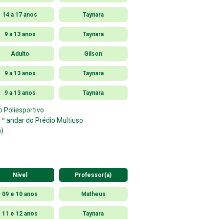
14 a 17 anos
Taynara
9 a 13 anos
Taynara
Adulto
Gilson
9 a 13 anos
Taynara
9 a 13 anos
Taynara
o Poliesportivo
º andar do Prédio Multiuso
a)
Nível
Professor(a)
09 e 10 anos
Matheus
11 e 12 anos
Taynara