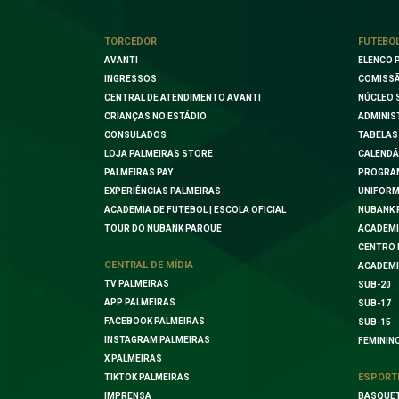
TORCEDOR
FUTEBO
AVANTI
ELENCO 
INGRESSOS
COMISSÃ
CENTRAL DE ATENDIMENTO AVANTI
NÚCLEO 
CRIANÇAS NO ESTÁDIO
ADMINIS
CONSULADOS
TABELAS
LOJA PALMEIRAS STORE
CALENDÁ
PALMEIRAS PAY
PROGRA
EXPERIÊNCIAS PALMEIRAS
UNIFORM
ACADEMIA DE FUTEBOL | ESCOLA OFICIAL
NUBANK 
TOUR DO NUBANK PARQUE
ACADEMI
CENTRO 
CENTRAL DE MÍDIA
ACADEMI
TV PALMEIRAS
SUB-20
APP PALMEIRAS
SUB-17
FACEBOOK PALMEIRAS
SUB-15
INSTAGRAM PALMEIRAS
FEMININ
X PALMEIRAS
ESPORT
TIKTOK PALMEIRAS
IMPRENSA
BASQUE