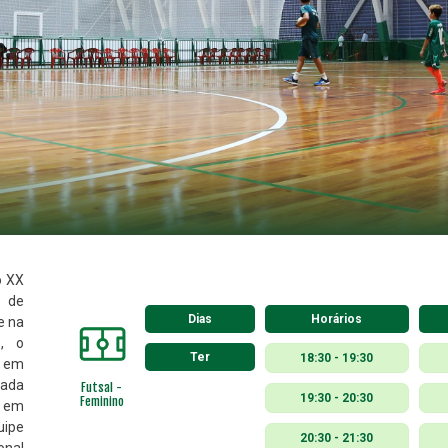
o XX
a de
Dias
Horários
e na
s, o
Ter
18:30 - 19:30
e em
cada
Futsal -
19:30 - 20:30
Feminino
e em
uipe
20:30 - 21:30