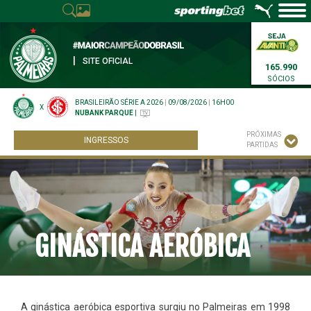
|
SITE OFICIAL
165.990
SÓCIOS
BRASILEIRÃO SÉRIE A 2026
|
09/08/2026
|
16H00
X
NUBANK PARQUE
|
PRÓXIMAS
INGRESSOS
PARTIDAS
GINÁSTICA AERÓBICA
A ginástica aeróbica esportiva surgiu no Palmeiras em 1998