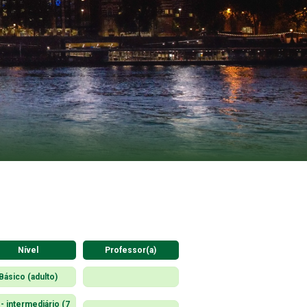
Nível
Professor(a)
Básico (adulto)
- intermediário (7