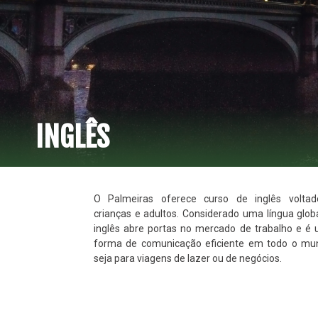
INGLÊS
O Palmeiras oferece curso de inglês volta
crianças e adultos. Considerado uma língua globa
inglês abre portas no mercado de trabalho e é
forma de comunicação eficiente em todo o mu
seja para viagens de lazer ou de negócios.