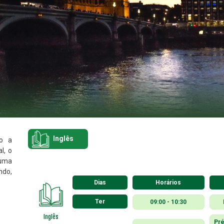
Inglês
do a
l, o
 uma
ndo,
Dias
Horários
Ter
09:00 - 10:30
Inglês
Pré