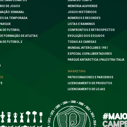
 DE CAMPEONATOS
LINHA DO TEMPO
RIO DE JOGOS
MEMÓRIA ALVIVERDE
MAÇÃO SEMANAL
JOGOS HISTÓRICOS
ES DA TEMPORADA
NÚMEROS E RECORDES
PARQUE
LISTAS E RANKINGS
A DE FUTEBOL
CONFRONTOS E RETROSPECTOS
DE FORMAÇÃO DE ATLETAS
EVOLUÇÃO DOS ESCUDOS
A DE FUTEBOL 2
TODAS AS CAMISAS
MUNDIAL INTERCLUBES 1951
ESPECIAL COPA LIBERTADORES
PARQUE ANTARCTICA | PALESTRA ITALIA
O
MARKETING
ES
PATROCINADORES E PARCEIROS
TE
LICENCIAMENTO DE PRODUTOS
LICENCIAMENTO DE LOJAS