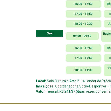
16:00 - 16:50
Bá
17:00 - 17:50
I
18:00 - 19:30
A
Sex
Básic
09:00 - 09:50
16:00 - 16:50
Bá
17:00 - 17:50
I
P
10:00 - 11:30
Local:
Sala Cultura e Arte 2 – 4º andar do Prédi
Inscrições:
Coordenadoria Sócio-Desportiva – 1
Valor mensal:
R$ 241,37 (duas vezes por sema