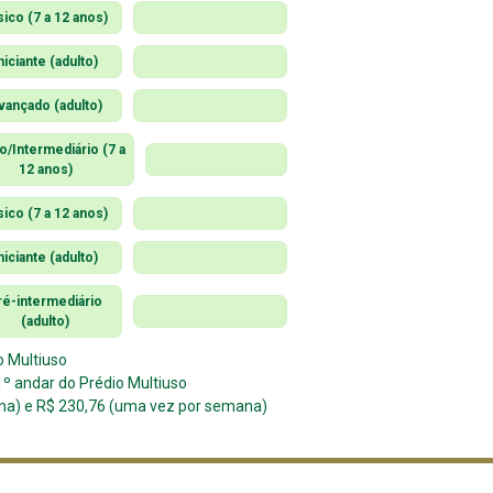
sico (7 a 12 anos)
niciante (adulto)
vançado (adulto)
o/Intermediário (7 a
12 anos)
sico (7 a 12 anos)
niciante (adulto)
ré-intermediário
(adulto)
o Multiuso
º andar do Prédio Multiuso
na) e R$ 230,76 (uma vez por semana)