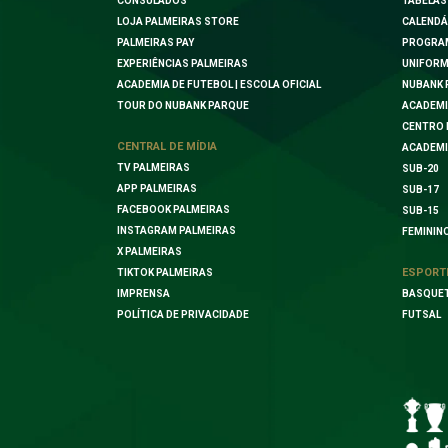
CONSULADOS
TABELAS
LOJA PALMEIRAS STORE
CALENDÁ
PALMEIRAS PAY
PROGRA
EXPERIÊNCIAS PALMEIRAS
UNIFORM
ACADEMIA DE FUTEBOL | ESCOLA OFICIAL
NUBANK 
TOUR DO NUBANK PARQUE
ACADEMI
CENTRO 
CENTRAL DE MÍDIA
ACADEMI
TV PALMEIRAS
SUB-20
APP PALMEIRAS
SUB-17
FACEBOOK PALMEIRAS
SUB-15
INSTAGRAM PALMEIRAS
FEMININ
X PALMEIRAS
ESPORT
TIKTOK PALMEIRAS
IMPRENSA
BASQUE
POLÍTICA DE PRIVACIDADE
FUTSAL