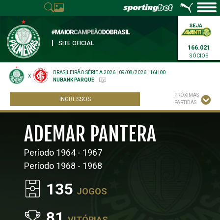
|
SITE OFICIAL
166.021
SÓCIOS
BRASILEIRÃO SÉRIE A 2026
|
09/08/2026
|
16H00
X
NUBANK PARQUE
|
PRÓXIMAS
INGRESSOS
PARTIDAS
ADEMAR PANTERA
Período 1964 - 1967
Período 1968 - 1968
135
JOGOS
81
VITÓRIAS