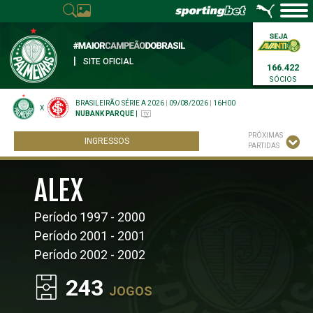
|
SITE OFICIAL
166.422
SÓCIOS
BRASILEIRÃO SÉRIE A 2026
|
09/08/2026
|
16H00
X
NUBANK PARQUE
|
PRÓXIMAS
INGRESSOS
PARTIDAS
ALEX
Período 1997 - 2000
Período 2001 - 2001
Período 2002 - 2002
243
JOGOS