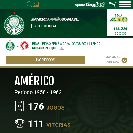
|
SITE OFICIAL
166.226
SÓCIOS
BRASILEIRÃO SÉRIE A 2026
|
09/08/2026
|
16H00
X
NUBANK PARQUE
|
PRÓXIMAS
INGRESSOS
PARTIDAS
AMÉRICO
Período 1958 - 1962
176
JOGOS
111
VITÓRIAS