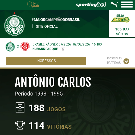
|
SITE OFICIAL
166.077
SÓCIOS
BRASILEIRÃO SÉRIE A 2026
|
09/08/2026
|
16H00
X
NUBANK PARQUE
|
PRÓXIMAS
INGRESSOS
PARTIDAS
ANTÔNIO CARLOS
Período 1993 - 1995
188
JOGOS
114
VITÓRIAS