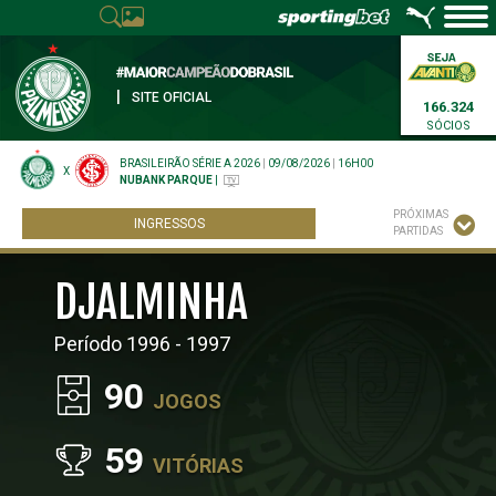
|
SITE OFICIAL
166.324
SÓCIOS
BRASILEIRÃO SÉRIE A 2026
|
09/08/2026
|
16H00
X
NUBANK PARQUE
|
PRÓXIMAS
INGRESSOS
PARTIDAS
DJALMINHA
Período 1996 - 1997
90
JOGOS
59
VITÓRIAS