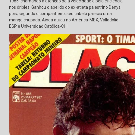
1985, chamando a atenção pela velocidade e pela eficiência
nos dribles. Ganhou o apelido do ex-atleta palestrino Denys,
pois, segundo o companheiro, seu cabelo parecia uma
manga chupada. Ainda atuou no América-MEX, Valladolid-
ESP e Universidad Católica-CHI.