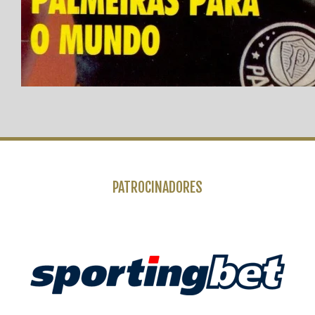
PATROCINADORES