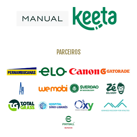
PARCEIROS