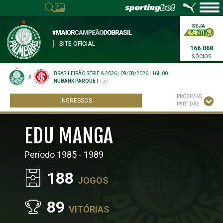
|
SITE OFICIAL
166.068
SÓCIOS
BRASILEIRÃO SÉRIE A 2026
|
09/08/2026
|
16H00
X
NUBANK PARQUE
|
PRÓXIMAS
INGRESSOS
PARTIDAS
EDU MANGA
Período 1985 - 1989
188
JOGOS
89
VITÓRIAS