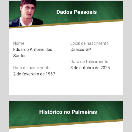
Nome
Local de nascimento
Eduardo Antônio dos
Osasco-SP
Santos
Data de falecimento
Data de nascimento
3 de outubro de 2025
2 de fevereiro de 1967