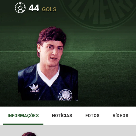
44
GOLS
INFORMAÇÕES
NOTÍCIAS
FOTOS
VÍDEOS