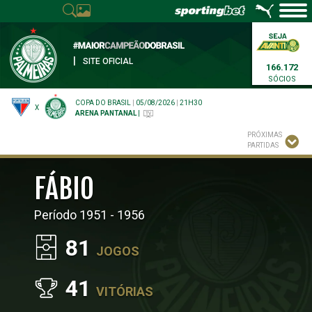
|
SITE OFICIAL
166.172
SÓCIOS
COPA DO BRASIL
|
05/08/2026
|
21H30
X
ARENA PANTANAL
|
PRÓXIMAS
PARTIDAS
FÁBIO
Período 1951 - 1956
81
JOGOS
41
VITÓRIAS