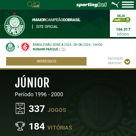
|
SITE OFICIAL
166.017
SÓCIOS
BRASILEIRÃO SÉRIE A 2026
|
09/08/2026
|
16H00
X
NUBANK PARQUE
|
PRÓXIMAS
INGRESSOS
PARTIDAS
JÚNIOR
Período 1996 - 2000
337
JOGOS
184
VITÓRIAS