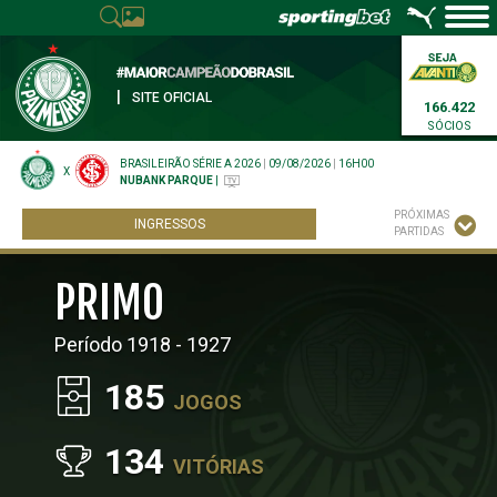
|
SITE OFICIAL
166.422
SÓCIOS
BRASILEIRÃO SÉRIE A 2026
|
09/08/2026
|
16H00
X
NUBANK PARQUE
|
PRÓXIMAS
INGRESSOS
PARTIDAS
PRIMO
Período 1918 - 1927
185
JOGOS
134
VITÓRIAS