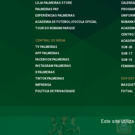
LOJA PALMEIRAS STORE
CALENDÁ
PALMEIRAS PAY
PROGRA
EXPERIÊNCIAS PALMEIRAS
UNIFORM
ACADEMIA DE FUTEBOL | ESCOLA OFICIAL
NUBANK 
TOUR DO NUBANK PARQUE
ACADEMI
CENTRO 
CENTRAL DE MÍDIA
ACADEMI
TV PALMEIRAS
SUB-20
APP PALMEIRAS
SUB-17
FACEBOOK PALMEIRAS
SUB-15
INSTAGRAM PALMEIRAS
FEMININ
X PALMEIRAS
ESPORT
TIKTOK PALMEIRAS
IMPRENSA
BASQUE
POLÍTICA DE PRIVACIDADE
FUTSAL
Este site utiliz