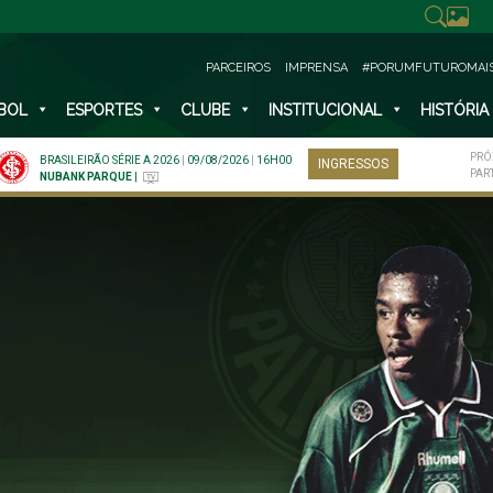
PARCEIROS
IMPRENSA
#PORUMFUTUROMAI
BOL
ESPORTES
CLUBE
INSTITUCIONAL
HISTÓRIA
PRÓ
BRASILEIRÃO SÉRIE A 2026
|
09/08/2026
|
16H00
INGRESSOS
PAR
NUBANK PARQUE
|