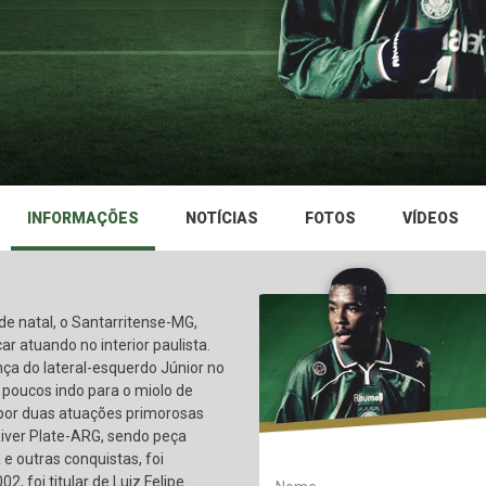
INFORMAÇÕES
NOTÍCIAS
FOTOS
VÍDEOS
de natal, o Santarritense-MG,
r atuando no interior paulista.
nça do lateral-esquerdo Júnior no
 poucos indo para o miolo de
por duas atuações primorosas
River Plate-ARG, sendo peça
 e outras conquistas, foi
, foi titular de Luiz Felipe