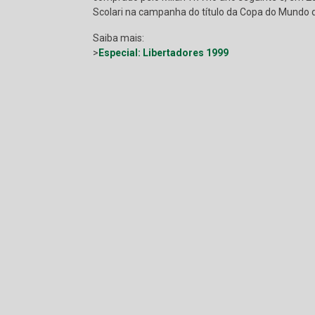
Scolari na campanha do título da Copa do Mundo d
Saiba mais:
>
Especial: Libertadores 1999