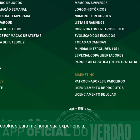
RIO DE JOGOS
MEMÓRIA ALVIVERDE
MAÇÃO SEMANAL
JOGOS HISTÓRICOS
ES DA TEMPORADA
NÚMEROS E RECORDES
PARQUE
LISTAS E RANKINGS
A DE FUTEBOL
CONFRONTOS E RETROSPECTOS
DE FORMAÇÃO DE ATLETAS
EVOLUÇÃO DOS ESCUDOS
A DE FUTEBOL 2
TODAS AS CAMISAS
MUNDIAL INTERCLUBES 1951
ESPECIAL COPA LIBERTADORES
PARQUE ANTARCTICA | PALESTRA ITALIA
O
MARKETING
ES
PATROCINADORES E PARCEIROS
TE
LICENCIAMENTO DE PRODUTOS
LICENCIAMENTO DE LOJAS
a cookies para melhorar sua experiência.