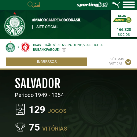
|
SITE OFICIAL
166.323
SÓCIOS
BRASILEIRÃO SÉRIE A 2026
|
09/08/2026
|
16H00
X
NUBANK PARQUE
|
PRÓXIMAS
INGRESSOS
PARTIDAS
SALVADOR
Período 1949 - 1954
129
JOGOS
75
VITÓRIAS