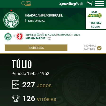
|
SITE OFICIAL
166.067
SÓCIOS
BRASILEIRÃO SÉRIE A 2026
|
09/08/2026
|
16H00
X
NUBANK PARQUE
|
PRÓXIMAS
INGRESSOS
PARTIDAS
TÚLIO
Período 1945 - 1952
227
JOGOS
126
VITÓRIAS