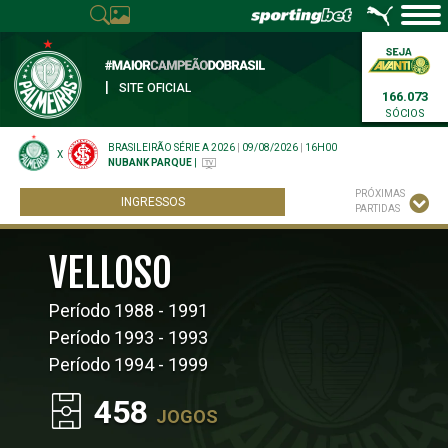
|
SITE OFICIAL
166.073
SÓCIOS
BRASILEIRÃO SÉRIE A 2026
|
09/08/2026
|
16H00
X
NUBANK PARQUE
|
PRÓXIMAS
INGRESSOS
PARTIDAS
VELLOSO
Período 1988 - 1991
Período 1993 - 1993
Período 1994 - 1999
458
JOGOS