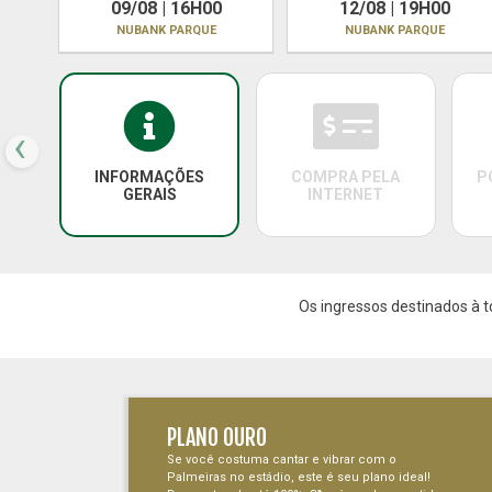
09/08 | 16H00
12/08 | 19H00
NUBANK PARQUE
NUBANK PARQUE
‹
INFORMAÇÕES
COMPRA PELA
P
GERAIS
INTERNET
Os ingressos destinados à t
PLANO OURO
Se você costuma cantar e vibrar com o
Palmeiras no estádio, este é seu plano ideal!