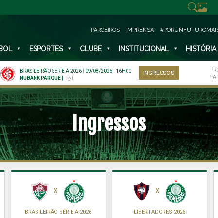
PARCEIROS
IMPRENSA
#PORUMFUTUROMAI
BOL
ESPORTES
CLUBE
INSTITUCIONAL
HISTÓRIA
PR
BRASILEIRÃO SÉRIE A 2026
|
09/08/2026
|
16H00
INGRESSOS
PA
NUBANK PARQUE
|
Ingressos
X
X
BRASILEIRÃO SÉRIE A 2026
LIBERTADORES 2026