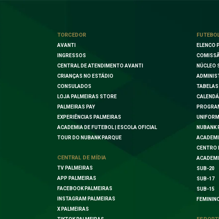
TORCEDOR
FUTEBO
AVANTI
ELENCO 
INGRESSOS
COMISSÃ
CENTRAL DE ATENDIMENTO AVANTI
NÚCLEO 
CRIANÇAS NO ESTÁDIO
ADMINIS
CONSULADOS
TABELAS
LOJA PALMEIRAS STORE
CALENDÁ
PALMEIRAS PAY
PROGRA
EXPERIÊNCIAS PALMEIRAS
UNIFORM
ACADEMIA DE FUTEBOL | ESCOLA OFICIAL
NUBANK 
TOUR DO NUBANK PARQUE
ACADEMI
CENTRO 
CENTRAL DE MÍDIA
ACADEMI
TV PALMEIRAS
SUB-20
APP PALMEIRAS
SUB-17
FACEBOOK PALMEIRAS
SUB-15
INSTAGRAM PALMEIRAS
FEMININ
X PALMEIRAS