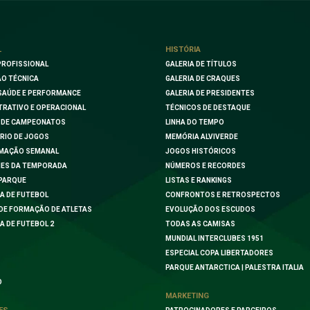
L
HISTÓRIA
PROFISSIONAL
GALERIA DE TÍTULOS
O TÉCNICA
GALERIA DE CRAQUES
SAÚDE E PERFORMANCE
GALERIA DE PRESIDENTES
TRATIVO E OPERACIONAL
TÉCNICOS DE DESTAQUE
 DE CAMPEONATOS
LINHA DO TEMPO
RIO DE JOGOS
MEMÓRIA ALVIVERDE
MAÇÃO SEMANAL
JOGOS HISTÓRICOS
ES DA TEMPORADA
NÚMEROS E RECORDES
PARQUE
LISTAS E RANKINGS
A DE FUTEBOL
CONFRONTOS E RETROSPECTOS
DE FORMAÇÃO DE ATLETAS
EVOLUÇÃO DOS ESCUDOS
A DE FUTEBOL 2
TODAS AS CAMISAS
MUNDIAL INTERCLUBES 1951
ESPECIAL COPA LIBERTADORES
PARQUE ANTARCTICA | PALESTRA ITALIA
O
MARKETING