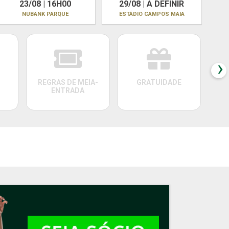
23/08 | 16H00
29/08 | A DEFINIR
NUBANK PARQUE
ESTÁDIO CAMPOS MAIA
›
REGRAS DE MEIA-
GRATUIDADE
PAC
ENTRADA
PLANO PLA
Participe da 2
da frequência 