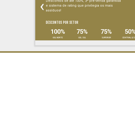
‹
Descontos de até 100%, 3ª pré-venda garantida
e sistema de rating que privilegia os mais
assíduos!
DESCONTOS POR SETOR
100%
75%
75%
50
GOL NORTE
GOL SUL
SUPERIOR
CENTRAL LE