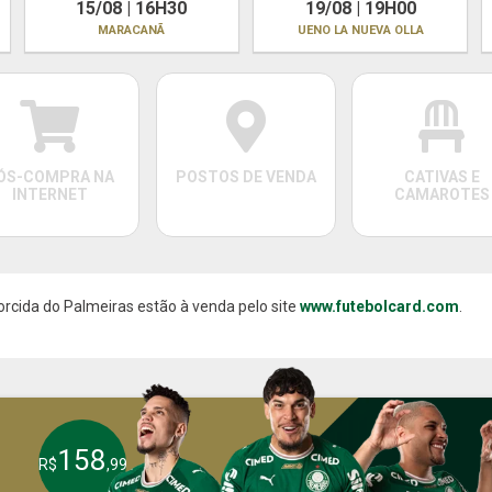
15/08 | 16H30
19/08 | 19H00
MARACANÃ
UENO LA NUEVA OLLA
ÓS-COMPRA NA
POSTOS DE VENDA
CATIVAS E
INTERNET
CAMAROTES
orcida do Palmeiras estão à venda pelo site
www.futebolcard.com
.
158
R$
,99