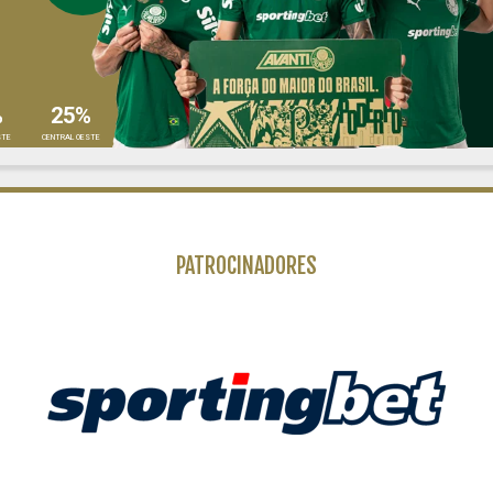
%
25%
STE
CENTRAL OESTE
PATROCINADORES