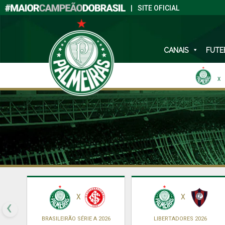
|
SITE OFICIAL
CANAIS
FUTE
X
X
X
‹
BRASILEIRÃO SÉRIE A 2026
LIBERTADORES 2026