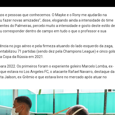
igos e pessoas que conhecemos. O Mayke e o Rony me ajudarão na
fazer novas amizades”, disse, elogiando ainda a intensidade do time
recentes do Palmeiras, percebi muito a intensidade e gosto deste estilo de
ou corresponder dentro de campo em tudo o que o professor e sua
ência no jogo aéreo e pela firmeza atuando do lado esquerdo da zaga,
ontabilizou 71 partidas (sendo dez pela Champions League) e cinco gols
da Copa da Rússia em 2021.
para 2022. Os primeiros foram o experiente goleiro Marcelo Lomba, ex-
 que estava no Los Angeles FC, o atacante Rafael Navarro, destaque da
 Jailson, ex-Grêmio e que estava livre no mercado após atuar no