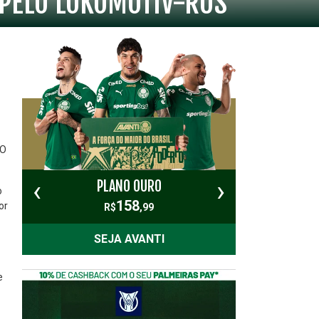
 PELO LOKOMOTIV-RUS
 O
‹
›
PLANO OURO
PL
o
158
or
R$
,99
SEJA AVANTI
e