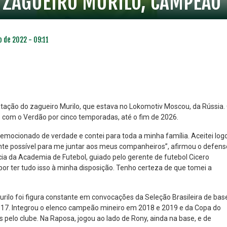
 ZAGUEIRO MURILO, CAMPEÃO
o de 2022 - 09:11
atação do zagueiro Murilo, que estava no Lokomotiv Moscou, da Rússia.
o com o Verdão por cinco temporadas, até o fim de 2026.
NO ESPECIAL
PLANO PRATA SUPERIOR
 emocionado de verdade e contei para toda a minha família. Aceitei log
23
85
ente possível para me juntar aos meus companheiros”, afirmou o defens
R$
,01
R$
,52
cia da Academia de Futebol, guiado pelo gerente de futebol Cicero
 por ter tudo isso à minha disposição. Tenho certeza de que tomei a
rilo foi figura constante em convocações da Seleção Brasileira de bas
017. Integrou o elenco campeão mineiro em 2018 e 2019 e da Copa do
 pelo clube. Na Raposa, jogou ao lado de Rony, ainda na base, e de