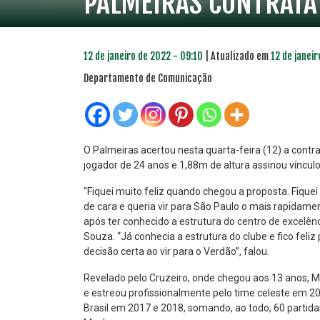
PALMEIRAS CONTRATA
12 de janeiro de 2022 - 09:10
| Atualizado em
12 de janeir
Departamento de Comunicação
O Palmeiras acertou nesta quarta-feira (12) a contr
jogador de 24 anos e 1,88m de altura assinou víncul
PLANO PRATA
PLA
“Fiquei muito feliz quando chegou a proposta. Fiquei
46
de cara e queria vir para São Paulo o mais rapidam
R$
,04
após ter conhecido a estrutura do centro de excelên
Souza. “Já conhecia a estrutura do clube e fico feliz
decisão certa ao vir para o Verdão”, falou.
Revelado pelo Cruzeiro, onde chegou aos 13 anos, Mu
e estreou profissionalmente pelo time celeste em 2
Brasil em 2017 e 2018, somando, ao todo, 60 partidas