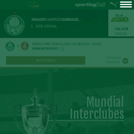
|
SITE OFICIAL
166.074
SÓCIOS
BRASILEIRÃO SÉRIE A 2026
|
09/08/2026
|
16H00
X
NUBANK PARQUE
|
PRÓXIMAS
INGRESSOS
PARTIDAS
Mundial
Interclubes