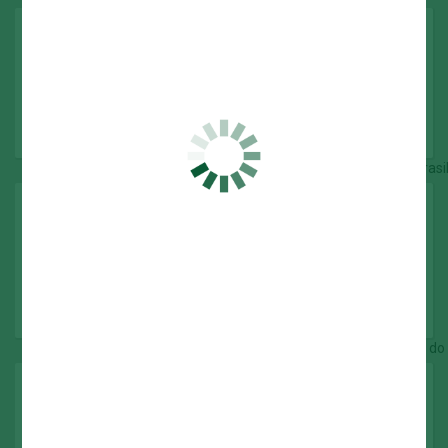
Recopa Sul-Americana
2022
Campeonato Brasileiro
1960
1967
1967 (Taça Brasil)
1969
1972
1973
1993
1994
2016
2018
2022
2023
Copa do Brasil
1998
2012
2015
2020