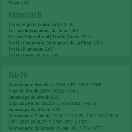
Paiva:
2003
Taça Aniversário de São Manuel:
1957
Taça Colonia Italiana (Sudan):
1918
Troféu Jornal dos Sports:
1961
Taça de Prata:
1918
Palmeiras B
Taça Rio Grande do Sul:
1965
Taça Cruz Vermelha:
1918
Taça Cidade de Curitiba:
1966
Troféu Associação dos Cronistas Sportivos:
1918
Troféu Algisto Lourenzatto:
2000
Taça Julio Botelho:
1967
Taça Confraternização dos Povos:
1919
Torneio Internacional da Índia:
2001
Taça Apucarana:
1967
Taça Circolo Italiano Uniti:
1919
Torneio China-Brasil | Troféu Cristal:
2004
Taça Governo do Estado de Goiás:
1973
Taça Castelões:
1919
Troféu Centenário Estudiantes de La Plata:
2005
Taça Cidade de Goiânia:
1975
Taça Falci:
1919
Troféu Blumenau:
2005
Taça Estádio Paulista:
1919
Troféu Nereu Ramos:
2005
Taça Beirute:
1919
Torneio Internacional de Bellinzona:
2007
Taça Gabrielle D’Annunzio:
1919
Troféu Cidade de Taiyuan:
2011
Sub-20
Troféu Comércio de São Carlos:
1919
Segundo Quadro
Taça Montenegro:
1919
Campeonato Brasileiro:
2018
,
2022
,
2024
e
2025
Taça Henrique Mortari:
1919
Campeonato Paulista:
1917, 1919, 1920, 1922, 1923, 1926
Copa do Brasil:
2019
e
2022
(invicto)
Taça Cruz Vermelha Brasileira:
1919
(extra), 1927, 1928, 1929, 1930, 1931, 1932, 1934 e 1938
Supercopa do Brasil
: 2022
Taça Olavo Bilac:
1919
(extra)
Copa São Paulo:
2022
(invicto) e
2023
(invicto)
Taça Pinoni:
1919
Supercopa São Paulo
: 1995
Taça Piero Roggieri:
1920
Amador
Campeonato Paulista:
1976, 1977, 1992, 1998, 2002, 2004,
Taça Holmberg Bech:
1920
2009,
2017
,
2018
,
2019
,
2020,
2021
e
2023
Taça São Paulo Sportivo:
Divisão Extra da Federação Paulista de Futebol:
1920
1943,
Campeonato do Estado (Juvenil A):
1976 e 1977
Taça Mendicidade:
1944, 1945, 1947, 1948 e 1959
1920