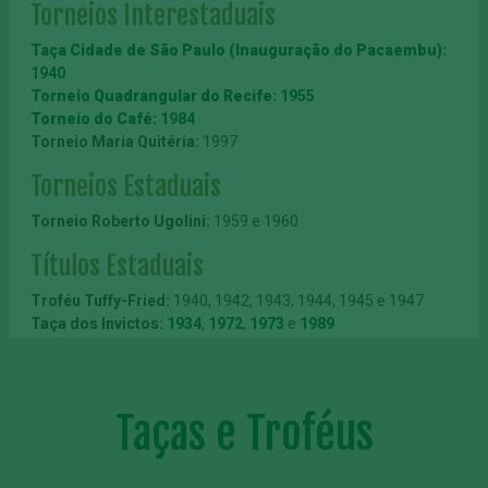
Torneios Interestaduais
Taça Cidade de São Paulo (Inauguração do Pacaembu):
1940
Torneio Quadrangular do Recife:
1955
Torneio do Café:
1984
Torneio Maria Quitéria:
1997
Torneios Estaduais
Torneio Roberto Ugolini:
1959 e 1960
Títulos Estaduais
Troféu Tuffy-Fried:
1940, 1942, 1943, 1944, 1945 e 1947
Taça dos Invictos:
1934
,
1972
,
1973
e
1989
Taça Piratininga:
1963, 1965 e 1966
Troféu Fair Play FPF:
1996, 2004 e 2007
Taça Ballor:
1926 e 1927
Taça A Gazeta Esportiva:
Taças e Troféus
1947 e 1979
Troféu Campeoníssimo:
1942
Troféu José Maria Marin:
1987
Troféu Athiê Jorge Couri:
1993