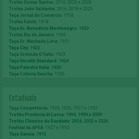
Troféu Cidade de Barcelona:
1969
Troféu Osmar Santos:
2016, 2022 e 2026
Taça Centenário da Imigração Italiana:
1975
Troféu João Saldanha:
2016, 2018 e 2025
Taça Osaka:
1975
Taça Jornal do Comércio:
1918
Troféu Ademir da Guia:
1982
Troféu Falchi:
1918
Troféu Cidade de Lima:
1985
Taça Dr. Benedicto Montenegro:
1920
Troféu Caja de Ahorros de Asturias (Espanha):
1989
Troféu Rio de Janeiro:
1920
Troféu América:
1991
Taça Dr. Machado Lima:
1921
Taça Bombril:
1992
Taça City:
1922
Taça Reggiana:
1993
Taça Orminda O’Valle:
1923
Troféu Lev Yashin:
1994
Taça Vernith Standard:
1924
Taça Internacional do Japão:
1994
Taça Palestra Italia:
1925
Taça Nagoya:
1994
Taça Colônia Gaúcha:
1926
Taça Jinan:
1996
Taça Fiat:
1926
Taça Chengdu:
1996
Taça Sul América:
1927
Taça Dalian:
1996
Taça Flamengo:
1929
Estaduais
Taça da Amizade-Copa Reebok:
1997
Taça Conde Francisco Matarazzo:
1929
Troféu Julinho Botelho l DirecTV
: 2014
Taça A.A. das Palmeiras:
1930
Taça Competência:
1920, 1926, 1927 e 1932
Troféu Lineu Prestes:
1930
Troféu Provincia di Lucca:
1994, 1999 e 2009
Taça Palestra Italia:
1933
Troféu Clássico da Saudade:
2024, 2025 e 2026
Taça ANEA:
1933
Festival da APEA:
1927 e 1932
Taça Revanche:
1934
Taça Savoia:
1915