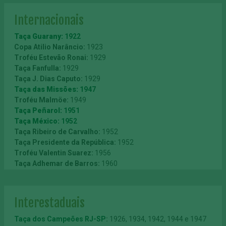
Internacionais
Taça Guarany:
1922
Copa Atilio Narâncio:
1923
Troféu Estevão Ronai:
1929
Taça Fanfulla:
1929
Taça J. Dias Caputo:
1929
Taça das Missões:
1947
Troféu Malmöe:
1949
Taça Peñarol:
1951
Taça México:
1952
Taça Ribeiro de Carvalho:
1952
Taça Presidente da República:
1952
Troféu Valentin Suarez:
1956
Taça Adhemar de Barros:
1960
Festival Feira de Manizales:
1962
Troféu João Mendonça Falcão:
1962
Taça Saprissa:
1964
Interestaduais
Taça Independência Brasil-Uruguai:
1965
Copa Brasil-Japão:
1967
Taça dos Campeões RJ-SP
:
1926, 1934, 1942, 1944 e 1947