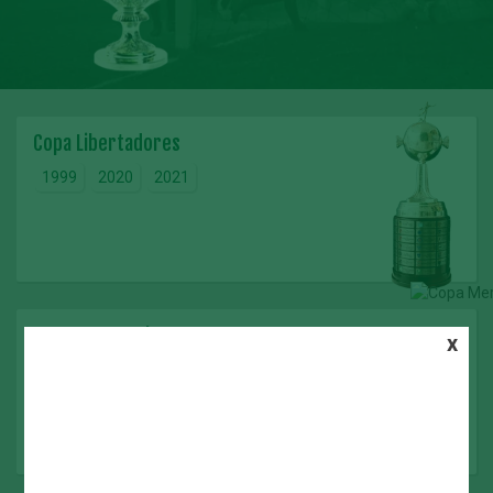
Copa Libertadores
1999
2020
2021
Copa Mercosul
x
1998