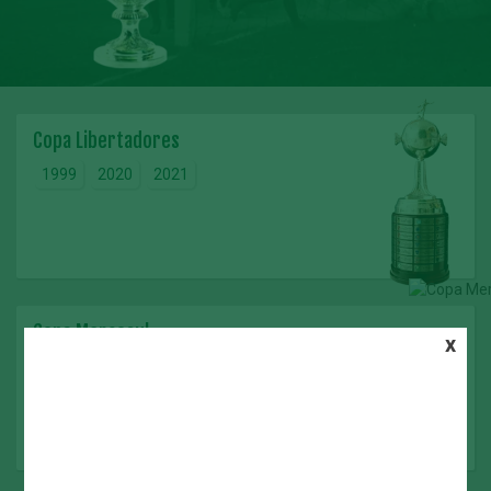
Copa Libertadores
1999
2020
2021
Copa Mercosul
x
1998