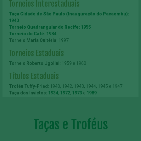
Torneios Interestaduais
Taça Cidade de São Paulo (Inauguração do Pacaembu):
1940
Torneio Quadrangular do Recife:
1955
Torneio do Café:
1984
Torneio Maria Quitéria:
1997
Torneios Estaduais
Torneio Roberto Ugolini:
1959 e 1960
Títulos Estaduais
Troféu Tuffy-Fried:
1940, 1942, 1943, 1944, 1945 e 1947
Taça dos Invictos:
1934
,
1972
,
1973
e
1989
Taça Piratininga:
1963, 1965 e 1966
Troféu Fair Play FPF:
1996, 2004 e 2007
Taça Ballor:
1926 e 1927
Taça A Gazeta Esportiva:
Taças e Troféus
1947 e 1979
Troféu Campeoníssimo:
1942
Troféu José Maria Marin:
1987
Troféu Athiê Jorge Couri:
1993