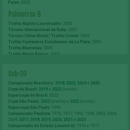
Paiva:
2003
Taça Aniversário de São Manuel:
1957
Taça Colonia Italiana (Sudan):
1918
Troféu Jornal dos Sports:
1961
Taça de Prata:
1918
Palmeiras B
Taça Rio Grande do Sul:
1965
Taça Cruz Vermelha:
1918
Taça Cidade de Curitiba:
1966
Troféu Associação dos Cronistas Sportivos:
1918
Troféu Algisto Lourenzatto:
2000
Taça Julio Botelho:
1967
Taça Confraternização dos Povos:
1919
Torneio Internacional da Índia:
2001
Taça Apucarana:
1967
Taça Circolo Italiano Uniti:
1919
Torneio China-Brasil | Troféu Cristal:
2004
Taça Governo do Estado de Goiás:
1973
Taça Castelões:
1919
Troféu Centenário Estudiantes de La Plata:
2005
Taça Cidade de Goiânia:
1975
Taça Falci:
1919
Troféu Blumenau:
2005
Taça Estádio Paulista:
1919
Troféu Nereu Ramos:
2005
Taça Beirute:
1919
Torneio Internacional de Bellinzona:
2007
Taça Gabrielle D’Annunzio:
1919
Troféu Cidade de Taiyuan:
2011
Sub-20
Troféu Comércio de São Carlos:
1919
Segundo Quadro
Taça Montenegro:
1919
Campeonato Brasileiro:
2018
,
2022
,
2024
e
2025
Taça Henrique Mortari:
1919
Campeonato Paulista:
1917, 1919, 1920, 1922, 1923, 1926
Copa do Brasil:
2019
e
2022
(invicto)
Taça Cruz Vermelha Brasileira:
1919
(extra), 1927, 1928, 1929, 1930, 1931, 1932, 1934 e 1938
Supercopa do Brasil
: 2022
Taça Olavo Bilac:
1919
(extra)
Copa São Paulo:
2022
(invicto) e
2023
(invicto)
Taça Pinoni:
1919
Supercopa São Paulo
: 1995
Taça Piero Roggieri:
1920
Amador
Campeonato Paulista:
1976, 1977, 1992, 1998, 2002, 2004,
Taça Holmberg Bech:
1920
2009,
2017
,
2018
,
2019
,
2020,
2021
e
2023
Taça São Paulo Sportivo:
Divisão Extra da Federação Paulista de Futebol:
1920
1943,
Campeonato do Estado (Juvenil A):
1976 e 1977
Taça Mendicidade:
1944, 1945, 1947, 1948 e 1959
1920