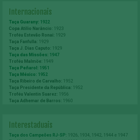
Internacionais
Taça Guarany:
1922
Copa Atilio Narâncio:
1923
Troféu Estevão Ronai:
1929
Taça Fanfulla:
1929
Taça J. Dias Caputo:
1929
Taça das Missões:
1947
Troféu Malmöe:
1949
Taça Peñarol:
1951
Taça México:
1952
Taça Ribeiro de Carvalho:
1952
Taça Presidente da República:
1952
Troféu Valentin Suarez:
1956
Taça Adhemar de Barros:
1960
Festival Feira de Manizales:
1962
Troféu João Mendonça Falcão:
1962
Taça Saprissa:
1964
Interestaduais
Taça Independência Brasil-Uruguai:
1965
Copa Brasil-Japão:
1967
Taça dos Campeões RJ-SP
:
1926, 1934, 1942, 1944 e 1947