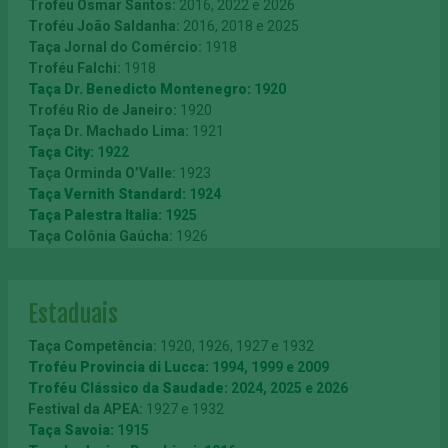
Troféu Cidade de Barcelona:
1969
Troféu Osmar Santos:
2016, 2022 e 2026
Taça Centenário da Imigração Italiana:
1975
Troféu João Saldanha:
2016, 2018 e 2025
Taça Osaka:
1975
Taça Jornal do Comércio:
1918
Troféu Ademir da Guia:
1982
Troféu Falchi:
1918
Troféu Cidade de Lima:
1985
Taça Dr. Benedicto Montenegro:
1920
Troféu Caja de Ahorros de Asturias (Espanha):
1989
Troféu Rio de Janeiro:
1920
Troféu América:
1991
Taça Dr. Machado Lima:
1921
Taça Bombril:
1992
Taça City:
1922
Taça Reggiana:
1993
Taça Orminda O’Valle:
1923
Troféu Lev Yashin:
1994
Taça Vernith Standard:
1924
Taça Internacional do Japão:
1994
Taça Palestra Italia:
1925
Taça Nagoya:
1994
Taça Colônia Gaúcha:
1926
Taça Jinan:
1996
Taça Fiat:
1926
Taça Chengdu:
1996
Taça Sul América:
1927
Taça Dalian:
1996
Taça Flamengo:
1929
Estaduais
Taça da Amizade-Copa Reebok:
1997
Taça Conde Francisco Matarazzo:
1929
Troféu Julinho Botelho l DirecTV
: 2014
Taça A.A. das Palmeiras:
1930
Taça Competência:
1920, 1926, 1927 e 1932
Troféu Lineu Prestes:
1930
Troféu Provincia di Lucca:
1994, 1999 e 2009
Taça Palestra Italia:
1933
Troféu Clássico da Saudade:
2024, 2025 e 2026
Taça ANEA:
1933
Festival da APEA:
1927 e 1932
Taça Revanche:
1934
Taça Savoia:
1915
Taça Dante Delmanto/Taça Prefeito Dr. Guilherme:
1934