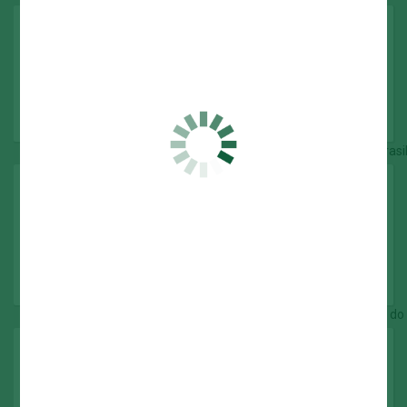
Recopa Sul-Americana
2022
Campeonato Brasileiro
1960
1967
1967 (Taça Brasil)
1969
1972
1973
1993
1994
2016
2018
2022
2023
Copa do Brasil
1998
2012
2015
2020