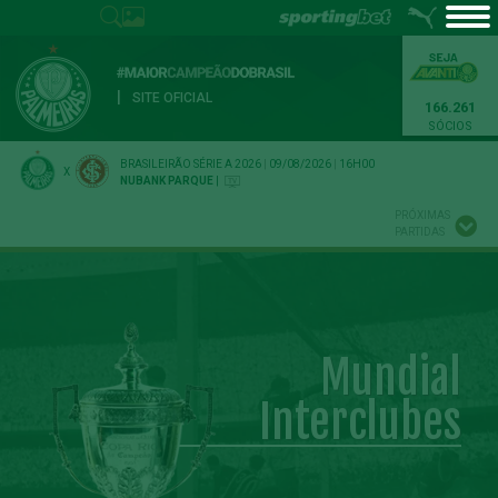
|
SITE OFICIAL
166.261
SÓCIOS
BRASILEIRÃO SÉRIE A 2026
|
09/08/2026
|
16H00
X
NUBANK PARQUE
|
PRÓXIMAS
PARTIDAS
Mundial
Interclubes